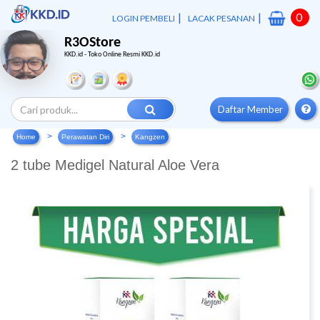
|
|
0
LOGIN PEMBELI
LACAK PESANAN
R3OStore
KKD.id - Toko Online Resmi KKD.id
Daftar Member
Home
Perawatan Diri
Kangzen
2 tube Medigel Natural Aloe Vera