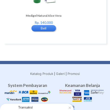
Diskon 16%
 Tree Oil
Medigel Natural Aloe Vera
2 tube Medigel Natural Al
Rp. 140.000
Rp. 240.000
Beli
Beli
|
|
Katalog Produk
Galeri
Promosi
System Pembayaran
Keamanan Belanja
Layanan Pengiriman
×
Transaksi