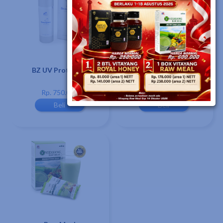
BZ UV Protector
Glanz Edelweiss Facial
Foam+
Rp. 750.000
Rp. 200.000
Beli
Beli