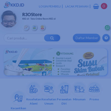
|
|
0
LOGIN PEMBELI
LACAK PESANAN
R3OStore
KKD.id - Toko Online Resmi KKD.id
Daftar Member
Kesehatan
Kesehatan
Perawatan
Minuman
Promo
Alami
Umum
Diri
Kecantikan