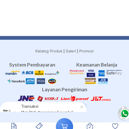
|
|
Katalog Produk
Galeri
Promosi
System Pembayaran
Keamanan Belanja
Layanan Pengiriman
Travel Umroh
Agen Umroh
umroh terbaik
Travel Umroh Bekasi
Agen Umroh Bekasi
Umroh Bekasi
×
Transaksi
(
)
Elvie
Kab. Karanganyar
membeli
Chain L
Copyright 2016-2026 KKD.id