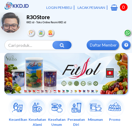
|
|
0
LOGIN PEMBELI
LACAK PESANAN
R3OStore
KKD.id - Toko Online Resmi KKD.id
Daftar Member
Previous
Next
Kecantikan
Kesehatan
Kesehatan
Perawatan
Minuman
Promo
Alami
Umum
Diri